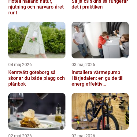
Hotell halland natur,
Sälja cs skins så fungerar
njutning och närvaro året
det i praktiken
runt
04 maj 2026
03 maj 2026
Kemtvätt göteborg så
Installera värmepump i
skonar du både plagg och
Härjedalen: en guide till
plånbok
energieffektiv
uppvärmning
02 maj 2026
02 maj 2026