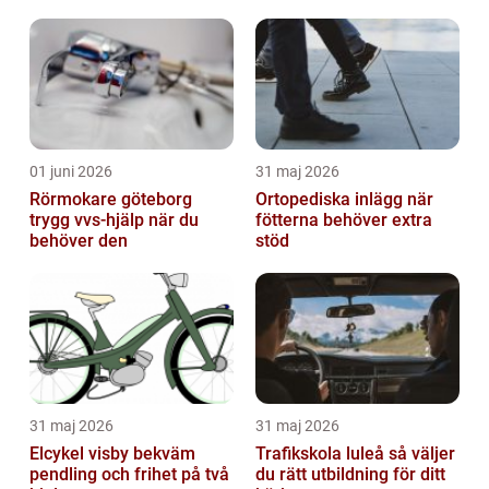
långsiktig kvalitet
01 juni 2026
31 maj 2026
Rörmokare göteborg
Ortopediska inlägg när
trygg vvs-hjälp när du
fötterna behöver extra
behöver den
stöd
31 maj 2026
31 maj 2026
Elcykel visby bekväm
Trafikskola luleå så väljer
pendling och frihet på två
du rätt utbildning för ditt