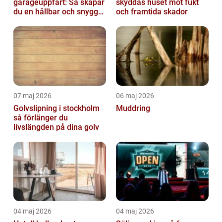
garageuppfart: Så skapar
skyddas huset mot fukt
du en hållbar och snygg
och framtida skador
infart
07 maj 2026
06 maj 2026
Golvslipning i stockholm
Muddring
så förlänger du
livslängden på dina golv
04 maj 2026
04 maj 2026