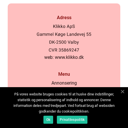
Adress
web:
www.klikko.dk
Menu
Annonsering
Om oss
På vores website bruges cookies til at huske dine indstillinger,
Cookies
statistik og personalisering af indhold og annoncer. Denne
information deles med tredjepart. Ved fortsat brug af websiden
Kontakta oss
godkender du cookiepolitikken.
Sitemap
Ok
Privatlivspolitik