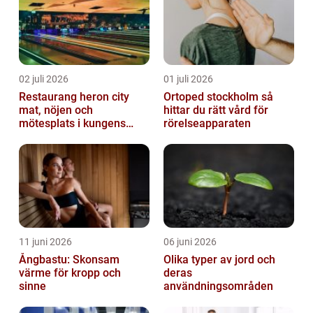
02 juli 2026
01 juli 2026
Restaurang heron city
Ortoped stockholm så
mat, nöjen och
hittar du rätt vård för
mötesplats i kungens
rörelseapparaten
kurva
11 juni 2026
06 juni 2026
Ångbastu: Skonsam
Olika typer av jord och
värme för kropp och
deras
sinne
användningsområden