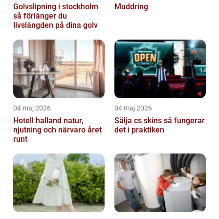
Golvslipning i stockholm
Muddring
så förlänger du
livslängden på dina golv
04 maj 2026
04 maj 2026
Hotell halland natur,
Sälja cs skins så fungerar
njutning och närvaro året
det i praktiken
runt