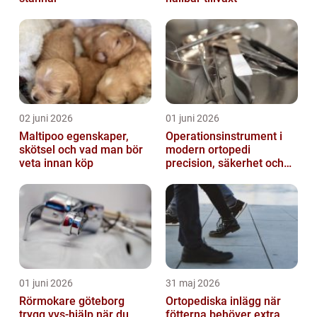
02 juni 2026
01 juni 2026
Maltipoo egenskaper,
Operationsinstrument i
skötsel och vad man bör
modern ortopedi
veta innan köp
precision, säkerhet och
långsiktig kvalitet
01 juni 2026
31 maj 2026
Rörmokare göteborg
Ortopediska inlägg när
trygg vvs-hjälp när du
fötterna behöver extra