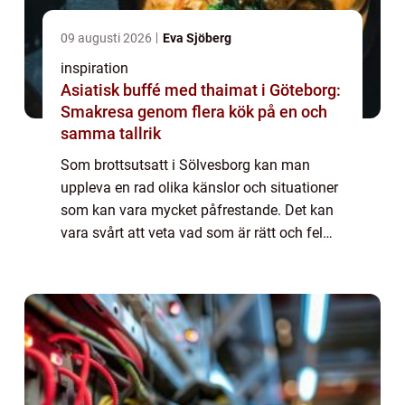
09 augusti 2026
Eva Sjöberg
inspiration
Asiatisk buffé med thaimat i Göteborg:
Smakresa genom flera kök på en och
samma tallrik
Som brottsutsatt i Sölvesborg kan man
uppleva en rad olika känslor och situationer
som kan vara mycket påfrestande. Det kan
vara svårt att veta vad som är rätt och fel
och hur man ska gå tillväga för att få den
hjälp och upprättelse man behöver. Därf...