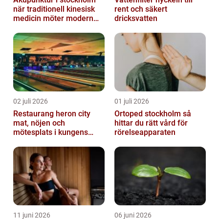
när traditionell kinesisk
rent och säkert
medicin möter modern
dricksvatten
vardag
02 juli 2026
01 juli 2026
Restaurang heron city
Ortoped stockholm så
mat, nöjen och
hittar du rätt vård för
mötesplats i kungens
rörelseapparaten
kurva
11 juni 2026
06 juni 2026