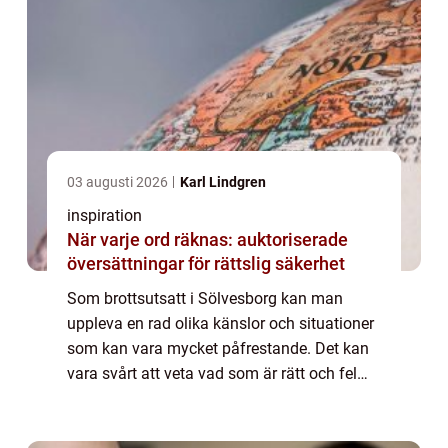
03 augusti 2026
Karl Lindgren
inspiration
När varje ord räknas: auktoriserade
översättningar för rättslig säkerhet
Som brottsutsatt i Sölvesborg kan man
uppleva en rad olika känslor och situationer
som kan vara mycket påfrestande. Det kan
vara svårt att veta vad som är rätt och fel
och hur man ska gå tillväga för att få den
hjälp och upprättelse man behöver. Därf...