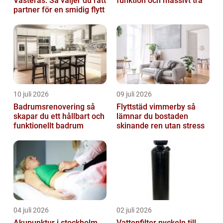
Västerås: Så väljer du rätt
funktion och massivt trä
partner för en smidig flytt
10 juli 2026
09 juli 2026
Badrumsrenovering så
Flyttstäd vimmerby så
skapar du ett hållbart och
lämnar du bostaden
funktionellt badrum
skinande ren utan stress
04 juli 2026
02 juli 2026
Akupunktur i stockholm
Vattenfilter nyckeln till