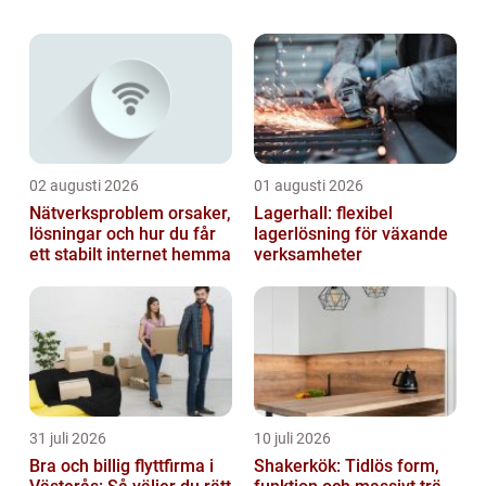
och hur man ska gå tillväga för att få den
hjälp och upprättelse man behöver. Därf...
02 augusti 2026
01 augusti 2026
Nätverksproblem orsaker,
Lagerhall: flexibel
lösningar och hur du får
lagerlösning för växande
ett stabilt internet hemma
verksamheter
31 juli 2026
10 juli 2026
Bra och billig flyttfirma i
Shakerkök: Tidlös form,