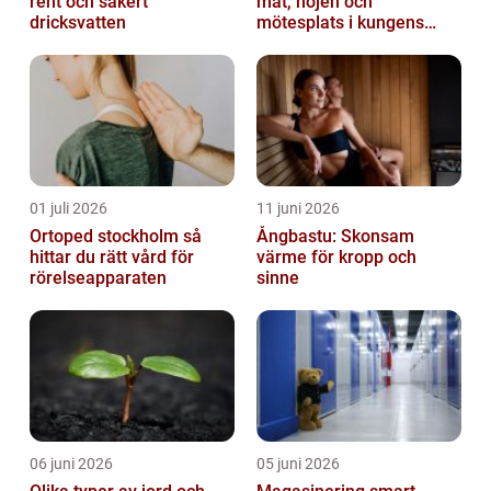
rent och säkert
mat, nöjen och
dricksvatten
mötesplats i kungens
kurva
01 juli 2026
11 juni 2026
Ortoped stockholm så
Ångbastu: Skonsam
hittar du rätt vård för
värme för kropp och
rörelseapparaten
sinne
06 juni 2026
05 juni 2026