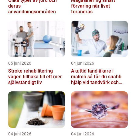
Olika typer av jord och
Magasinering smart
deras
förvaring när livet
användningsområden
förändras
05 juni 2026
04 juni 2026
Stroke rehabilitering
Akuttid tandläkare i
vägen tillbaka till ett mer
malmö så får du snabb
självständigt liv
hjälp vid tandvärk och
skador
04 juni 2026
04 juni 2026