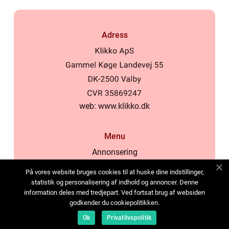
Adress
web:
www.klikko.dk
Menu
Annonsering
Om oss
På vores website bruges cookies til at huske dine indstillinger,
Cookies
statistik og personalisering af indhold og annoncer. Denne
information deles med tredjepart. Ved fortsat brug af websiden
Kontakta oss
godkender du cookiepolitikken.
Sitemap
Ok
Privatlivspolitik