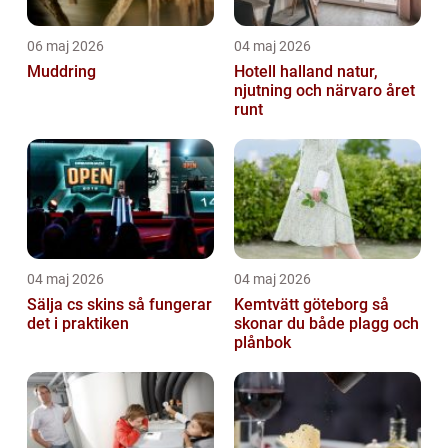
06 maj 2026
04 maj 2026
Muddring
Hotell halland natur,
njutning och närvaro året
runt
04 maj 2026
04 maj 2026
Sälja cs skins så fungerar
Kemtvätt göteborg så
det i praktiken
skonar du både plagg och
plånbok