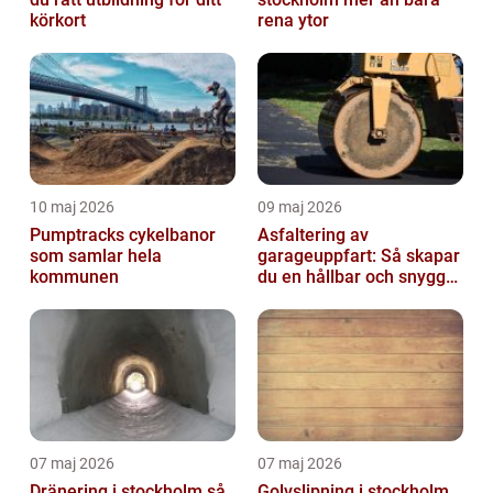
körkort
rena ytor
10 maj 2026
09 maj 2026
Pumptracks cykelbanor
Asfaltering av
som samlar hela
garageuppfart: Så skapar
kommunen
du en hållbar och snygg
infart
07 maj 2026
07 maj 2026
Dränering i stockholm så
Golvslipning i stockholm