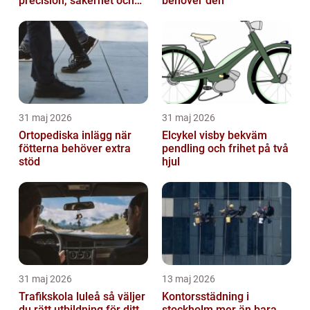
precision, säkerhet och
behöver den
långsiktig kvalitet
31 maj 2026
31 maj 2026
Ortopediska inlägg när
Elcykel visby bekväm
fötterna behöver extra
pendling och frihet på två
stöd
hjul
31 maj 2026
13 maj 2026
Trafikskola luleå så väljer
Kontorsstädning i
du rätt utbildning för ditt
stockholm mer än bara