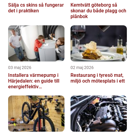
Sälja cs skins så fungerar
Kemtvätt göteborg så
det i praktiken
skonar du både plagg och
plånbok
03 maj 2026
02 maj 2026
Installera värmepump i
Restaurang i tyresö mat,
Härjedalen: en guide till
miljö och mötesplats i ett
energieffektiv
uppvärmning