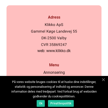
Adress
web:
www.klikko.dk
Menu
Annonsering
Om oss
På vores website bruges cookies til at huske dine indstillinger,
Cookies
statistik og personalisering af indhold og annoncer. Denne
information deles med tredjepart. Ved fortsat brug af websiden
Kontakta oss
godkender du cookiepolitikken.
Sitemap
Ok
Privatlivspolitik