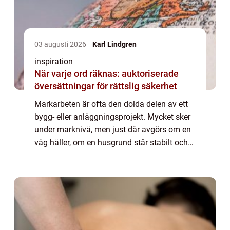
03 augusti 2026
Karl Lindgren
inspiration
När varje ord räknas: auktoriserade
översättningar för rättslig säkerhet
Markarbeten är ofta den dolda delen av ett
bygg- eller anläggningsprojekt. Mycket sker
under marknivå, men just där avgörs om en
väg håller, om en husgrund står stabilt och
om vatten leds bort som det ska. I
Skellefteå, med sin blandning av lerjordar...