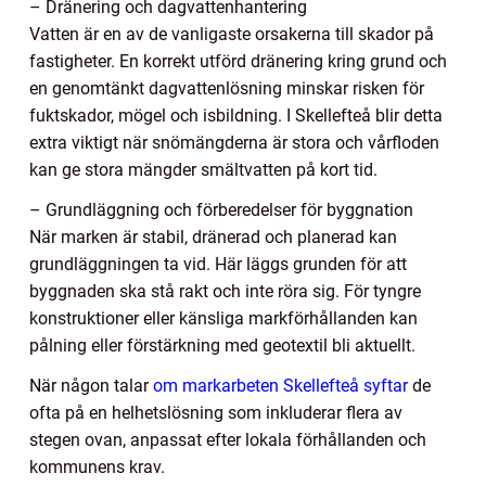
– Dränering och dagvattenhantering
Vatten är en av de vanligaste orsakerna till skador på
fastigheter. En korrekt utförd dränering kring grund och
en genomtänkt dagvattenlösning minskar risken för
fuktskador, mögel och isbildning. I Skellefteå blir detta
extra viktigt när snömängderna är stora och vårfloden
kan ge stora mängder smältvatten på kort tid.
– Grundläggning och förberedelser för byggnation
När marken är stabil, dränerad och planerad kan
grundläggningen ta vid. Här läggs grunden för att
byggnaden ska stå rakt och inte röra sig. För tyngre
konstruktioner eller känsliga markförhållanden kan
pålning eller förstärkning med geotextil bli aktuellt.
När någon talar
om markarbeten Skellefteå syftar
de
ofta på en helhetslösning som inkluderar flera av
stegen ovan, anpassat efter lokala förhållanden och
kommunens krav.