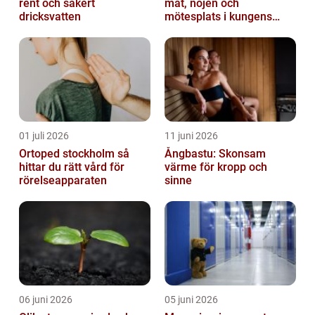
rent och säkert
mat, nöjen och
dricksvatten
mötesplats i kungens
kurva
01 juli 2026
11 juni 2026
Ortoped stockholm så
Ångbastu: Skonsam
hittar du rätt vård för
värme för kropp och
rörelseapparaten
sinne
06 juni 2026
05 juni 2026