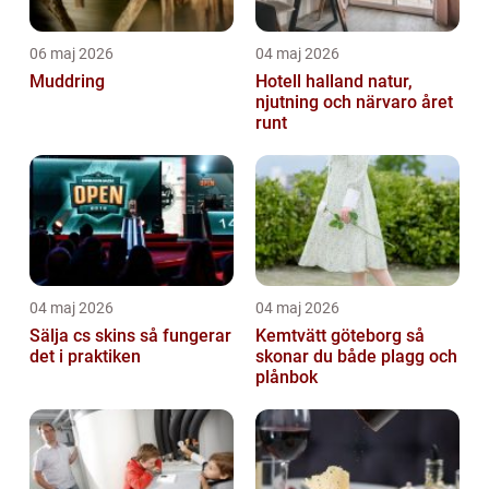
06 maj 2026
04 maj 2026
Muddring
Hotell halland natur,
njutning och närvaro året
runt
04 maj 2026
04 maj 2026
Sälja cs skins så fungerar
Kemtvätt göteborg så
det i praktiken
skonar du både plagg och
plånbok