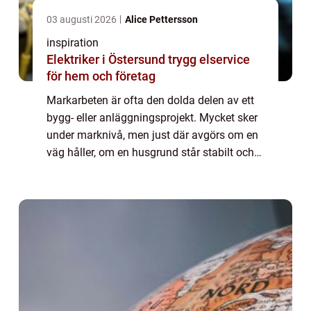
03 augusti 2026
Alice Pettersson
inspiration
Elektriker i Östersund trygg elservice
för hem och företag
Markarbeten är ofta den dolda delen av ett
bygg- eller anläggningsprojekt. Mycket sker
under marknivå, men just där avgörs om en
väg håller, om en husgrund står stabilt och
om vatten leds bort som det ska. I
Skellefteå, med sin blandning av lerjordar...