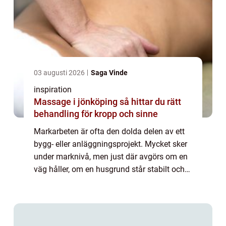
03 augusti 2026
Saga Vinde
inspiration
Massage i jönköping så hittar du rätt
behandling för kropp och sinne
Markarbeten är ofta den dolda delen av ett
bygg- eller anläggningsprojekt. Mycket sker
under marknivå, men just där avgörs om en
väg håller, om en husgrund står stabilt och
om vatten leds bort som det ska. I
Skellefteå, med sin blandning av lerjordar...