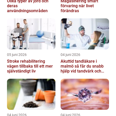
Olika typer av jord och
Magasinering smart
deras
förvaring när livet
användningsområden
förändras
05 juni 2026
04 juni 2026
Stroke rehabilitering
Akuttid tandläkare i
vägen tillbaka till ett mer
malmö så får du snabb
självständigt liv
hjälp vid tandvärk och
skador
04 juni 2026
04 juni 2026