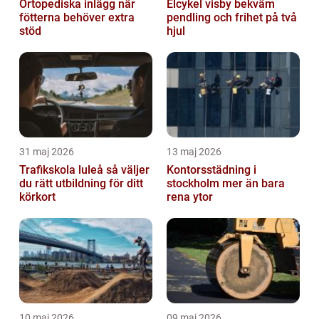
Ortopediska inlägg när
Elcykel visby bekväm
fötterna behöver extra
pendling och frihet på två
stöd
hjul
31 maj 2026
13 maj 2026
Trafikskola luleå så väljer
Kontorsstädning i
du rätt utbildning för ditt
stockholm mer än bara
körkort
rena ytor
10 maj 2026
09 maj 2026