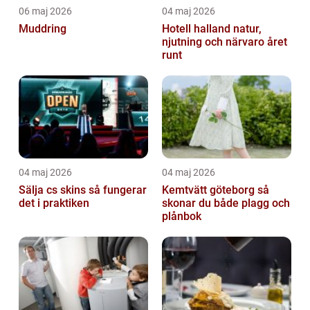
06 maj 2026
04 maj 2026
Muddring
Hotell halland natur,
njutning och närvaro året
runt
04 maj 2026
04 maj 2026
Sälja cs skins så fungerar
Kemtvätt göteborg så
det i praktiken
skonar du både plagg och
plånbok