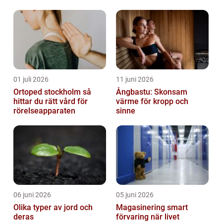
kurva
01 juli 2026
11 juni 2026
Ortoped stockholm så
Ångbastu: Skonsam
hittar du rätt vård för
värme för kropp och
rörelseapparaten
sinne
06 juni 2026
05 juni 2026
Olika typer av jord och
Magasinering smart
deras
förvaring när livet