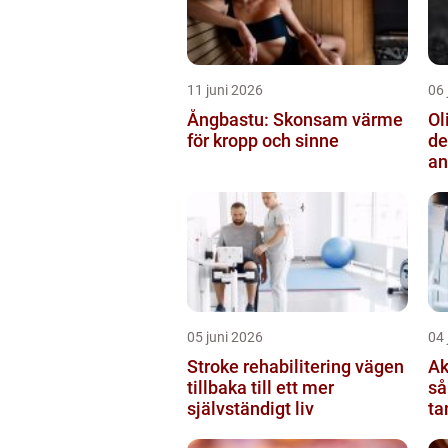
11 juni 2026
06 
Ångbastu: Skonsam värme
Ol
för kropp och sinne
de
an
05 juni 2026
04 
Stroke rehabilitering vägen
Ak
tillbaka till ett mer
så
självständigt liv
ta