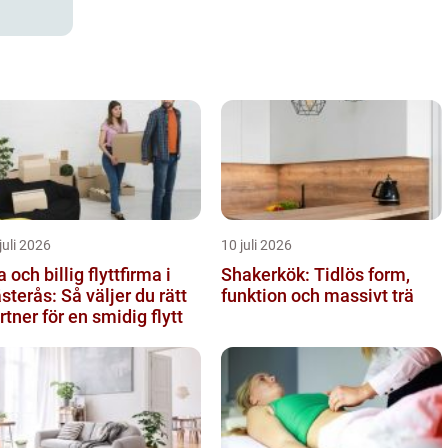
juli 2026
10 juli 2026
a och billig flyttfirma i
Shakerkök: Tidlös form,
sterås: Så väljer du rätt
funktion och massivt trä
rtner för en smidig flytt