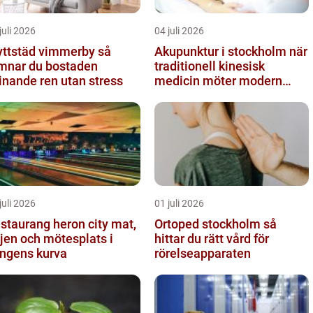
juli 2026
04 juli 2026
yttstäd vimmerby så
Akupunktur i stockholm när
mnar du bostaden
traditionell kinesisk
inande ren utan stress
medicin möter modern
vardag
juli 2026
01 juli 2026
staurang heron city mat,
Ortoped stockholm så
jen och mötesplats i
hittar du rätt vård för
ngens kurva
rörelseapparaten