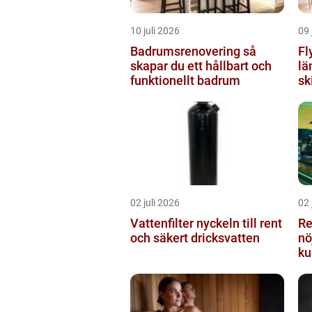
10 juli 2026
09 
Badrumsrenovering så
Fl
skapar du ett hållbart och
lä
funktionellt badrum
sk
02 juli 2026
02 
Vattenfilter nyckeln till rent
Re
och säkert dricksvatten
nö
ku