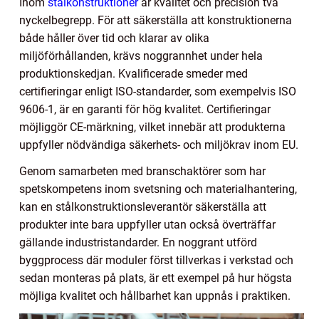
Inom
stålkonstruktioner
är kvalitet och precision två
nyckelbegrepp. För att säkerställa att konstruktionerna
både håller över tid och klarar av olika
miljöförhållanden, krävs noggrannhet under hela
produktionskedjan. Kvalificerade smeder med
certifieringar enligt ISO-standarder, som exempelvis ISO
9606-1, är en garanti för hög kvalitet. Certifieringar
möjliggör CE-märkning, vilket innebär att produkterna
uppfyller nödvändiga säkerhets- och miljökrav inom EU.
Genom samarbeten med branschaktörer som har
spetskompetens inom svetsning och materialhantering,
kan en stålkonstruktionsleverantör säkerställa att
produkter inte bara uppfyller utan också överträffar
gällande industristandarder. En noggrant utförd
byggprocess där moduler först tillverkas i verkstad och
sedan monteras på plats, är ett exempel på hur högsta
möjliga kvalitet och hållbarhet kan uppnås i praktiken.