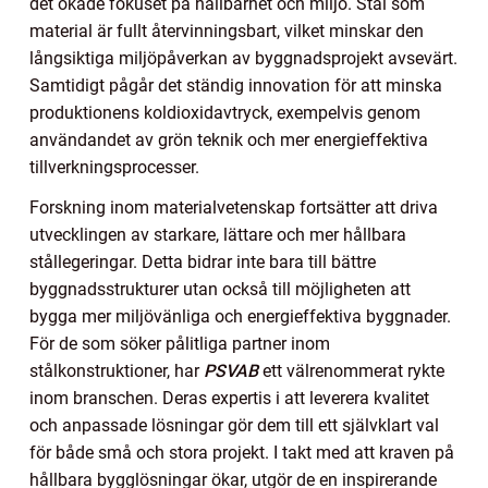
det ökade fokuset på hållbarhet och miljö. Stål som
material är fullt återvinningsbart, vilket minskar den
långsiktiga miljöpåverkan av byggnadsprojekt avsevärt.
Samtidigt pågår det ständig innovation för att minska
produktionens koldioxidavtryck, exempelvis genom
användandet av grön teknik och mer energieffektiva
tillverkningsprocesser.
Forskning inom materialvetenskap fortsätter att driva
utvecklingen av starkare, lättare och mer hållbara
stållegeringar. Detta bidrar inte bara till bättre
byggnadsstrukturer utan också till möjligheten att
bygga mer miljövänliga och energieffektiva byggnader.
För de som söker pålitliga partner inom
stålkonstruktioner, har
PSVAB
ett välrenommerat rykte
inom branschen. Deras expertis i att leverera kvalitet
och anpassade lösningar gör dem till ett självklart val
för både små och stora projekt. I takt med att kraven på
hållbara bygglösningar ökar, utgör de en inspirerande