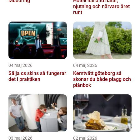
Muddring
Hotell halland natur,
njutning och närvaro året
runt
04 maj 2026
04 maj 2026
Sälja cs skins så fungerar
Kemtvätt göteborg så
det i praktiken
skonar du både plagg och
plånbok
03 maj 2026
02 maj 2026