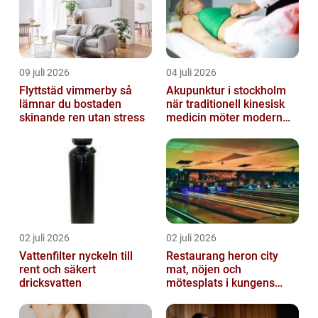
09 juli 2026
04 juli 2026
Flyttstäd vimmerby så
Akupunktur i stockholm
lämnar du bostaden
när traditionell kinesisk
skinande ren utan stress
medicin möter modern
vardag
02 juli 2026
02 juli 2026
Vattenfilter nyckeln till
Restaurang heron city
rent och säkert
mat, nöjen och
dricksvatten
mötesplats i kungens
kurva