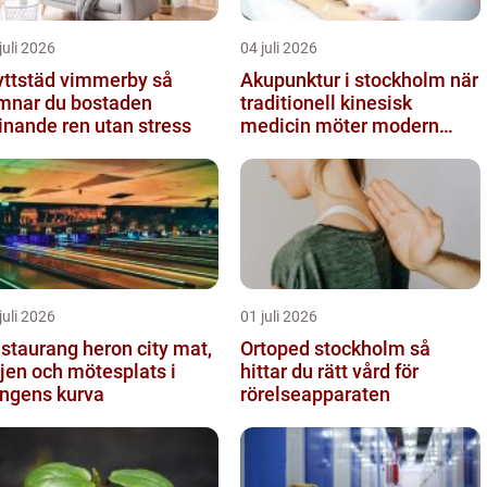
juli 2026
04 juli 2026
yttstäd vimmerby så
Akupunktur i stockholm när
mnar du bostaden
traditionell kinesisk
inande ren utan stress
medicin möter modern
vardag
juli 2026
01 juli 2026
staurang heron city mat,
Ortoped stockholm så
jen och mötesplats i
hittar du rätt vård för
ngens kurva
rörelseapparaten