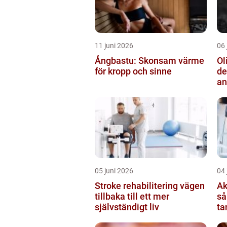
11 juni 2026
06 
Ångbastu: Skonsam värme
Ol
för kropp och sinne
de
an
05 juni 2026
04 
Stroke rehabilitering vägen
Ak
tillbaka till ett mer
så
självständigt liv
ta