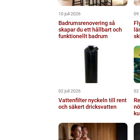
10 juli 2026
09 
Badrumsrenovering så
Fl
skapar du ett hållbart och
lä
funktionellt badrum
sk
02 juli 2026
02 
Vattenfilter nyckeln till rent
Re
och säkert dricksvatten
nö
ku