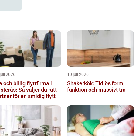
juli 2026
10 juli 2026
a och billig flyttfirma i
Shakerkök: Tidlös form,
sterås: Så väljer du rätt
funktion och massivt trä
rtner för en smidig flytt