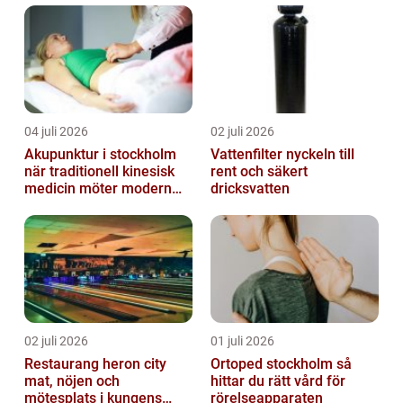
04 juli 2026
02 juli 2026
Akupunktur i stockholm
Vattenfilter nyckeln till
när traditionell kinesisk
rent och säkert
medicin möter modern
dricksvatten
vardag
02 juli 2026
01 juli 2026
Restaurang heron city
Ortoped stockholm så
mat, nöjen och
hittar du rätt vård för
mötesplats i kungens
rörelseapparaten