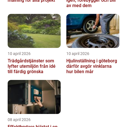
målning för alla projekt
igen, förebygger och blir
av med dem
10 april 2026
10 april 2026
Trädgårdstjänster som
Hjulinställning i göteborg
lyfter utemiljön från idé
därför avgör vinklarna
till färdig grönska
hur bilen mår
08 april 2026
Effektbrytare hjärtat i en