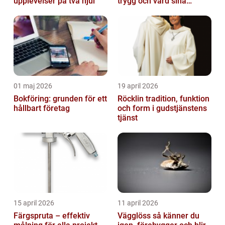
upplevelser på två hjul
trygg och värd sina
pengar
01 maj 2026
19 april 2026
Bokföring: grunden för ett
Röcklin tradition, funktion
hållbart företag
och form i gudstjänstens
tjänst
15 april 2026
11 april 2026
Färgspruta – effektiv
Vägglöss så känner du