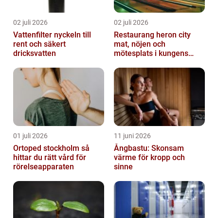
02 juli 2026
02 juli 2026
Vattenfilter nyckeln till
Restaurang heron city
rent och säkert
mat, nöjen och
dricksvatten
mötesplats i kungens
kurva
01 juli 2026
11 juni 2026
Ortoped stockholm så
Ångbastu: Skonsam
hittar du rätt vård för
värme för kropp och
rörelseapparaten
sinne