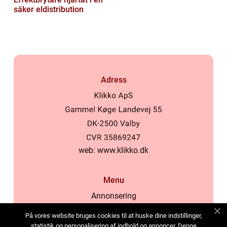
säker eldistribution
Adress
web:
www.klikko.dk
Menu
Annonsering
Om oss
På vores website bruges cookies til at huske dine indstillinger,
Cookies
statistik og personalisering af indhold og annoncer. Denne