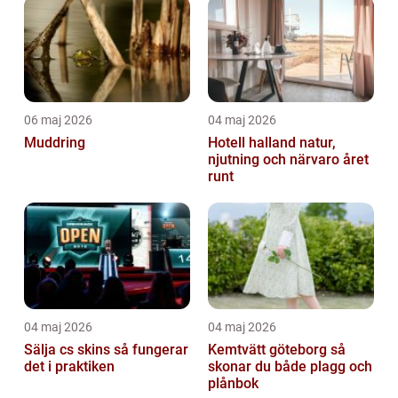
06 maj 2026
04 maj 2026
Muddring
Hotell halland natur,
njutning och närvaro året
runt
04 maj 2026
04 maj 2026
Sälja cs skins så fungerar
Kemtvätt göteborg så
det i praktiken
skonar du både plagg och
plånbok