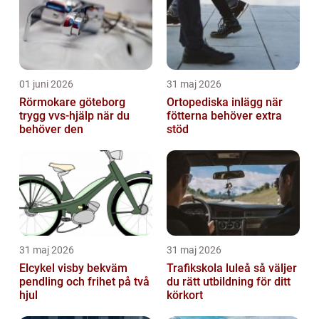
01 juni 2026
31 maj 2026
Rörmokare göteborg
Ortopediska inlägg när
trygg vvs-hjälp när du
fötterna behöver extra
behöver den
stöd
31 maj 2026
31 maj 2026
Elcykel visby bekväm
Trafikskola luleå så väljer
pendling och frihet på två
du rätt utbildning för ditt
hjul
körkort