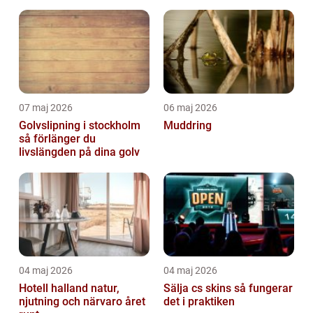
infart
07 maj 2026
06 maj 2026
Golvslipning i stockholm
Muddring
så förlänger du
livslängden på dina golv
04 maj 2026
04 maj 2026
Hotell halland natur,
Sälja cs skins så fungerar
njutning och närvaro året
det i praktiken