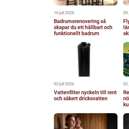
10 juli 2026
09 
Badrumsrenovering så
Fl
skapar du ett hållbart och
lä
funktionellt badrum
sk
02 juli 2026
02 
Vattenfilter nyckeln till rent
Re
och säkert dricksvatten
nö
ku