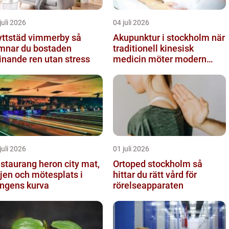
juli 2026
04 juli 2026
yttstäd vimmerby så
Akupunktur i stockholm när
mnar du bostaden
traditionell kinesisk
inande ren utan stress
medicin möter modern
vardag
juli 2026
01 juli 2026
staurang heron city mat,
Ortoped stockholm så
jen och mötesplats i
hittar du rätt vård för
ngens kurva
rörelseapparaten