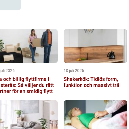
juli 2026
10 juli 2026
a och billig flyttfirma i
Shakerkök: Tidlös form,
sterås: Så väljer du rätt
funktion och massivt trä
rtner för en smidig flytt