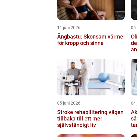
11 juni 2026
06 
Ångbastu: Skonsam värme
Ol
för kropp och sinne
de
an
05 juni 2026
04 
Stroke rehabilitering vägen
Ak
tillbaka till ett mer
så
självständigt liv
ta