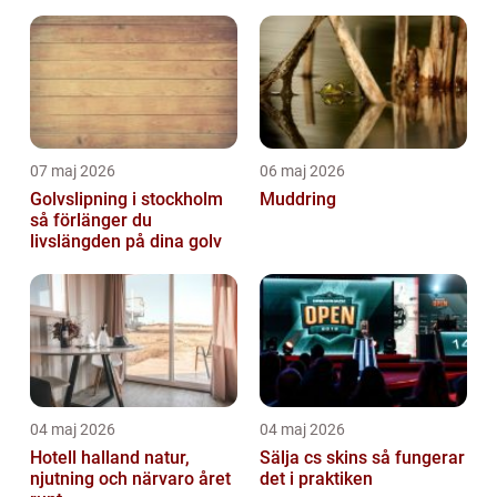
infart
07 maj 2026
06 maj 2026
Golvslipning i stockholm
Muddring
så förlänger du
livslängden på dina golv
04 maj 2026
04 maj 2026
Hotell halland natur,
Sälja cs skins så fungerar
njutning och närvaro året
det i praktiken