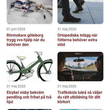
01 juni 2026
31 maj 2026
Rörmokare göteborg
Ortopediska inlägg när
trygg vvs-hjälp när du
fötterna behöver extra
behöver den
stöd
31 maj 2026
31 maj 2026
Elcykel visby bekväm
Trafikskola luleå så väljer
pendling och frihet på två
du rätt utbildning för ditt
hjul
körkort