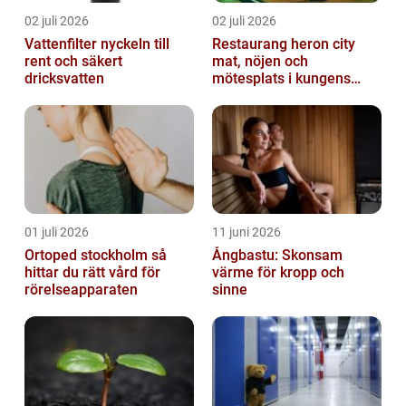
02 juli 2026
02 juli 2026
Vattenfilter nyckeln till
Restaurang heron city
rent och säkert
mat, nöjen och
dricksvatten
mötesplats i kungens
kurva
01 juli 2026
11 juni 2026
Ortoped stockholm så
Ångbastu: Skonsam
hittar du rätt vård för
värme för kropp och
rörelseapparaten
sinne