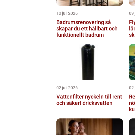
10 juli 2026
09 
Badrumsrenovering så
Fl
skapar du ett hållbart och
lä
funktionellt badrum
sk
02 juli 2026
02 
Vattenfilter nyckeln till rent
Re
och säkert dricksvatten
nö
ku