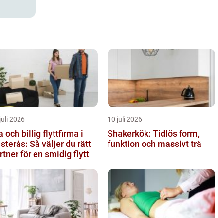
juli 2026
10 juli 2026
a och billig flyttfirma i
Shakerkök: Tidlös form,
sterås: Så väljer du rätt
funktion och massivt trä
rtner för en smidig flytt