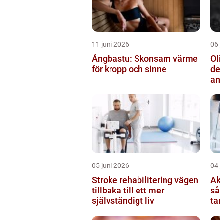
11 juni 2026
06 
Ångbastu: Skonsam värme
Ol
för kropp och sinne
de
an
05 juni 2026
04 
Stroke rehabilitering vägen
Ak
tillbaka till ett mer
så
självständigt liv
ta