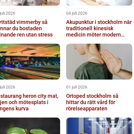
juli 2026
04 juli 2026
yttstäd vimmerby så
Akupunktur i stockholm när
mnar du bostaden
traditionell kinesisk
inande ren utan stress
medicin möter modern
vardag
juli 2026
01 juli 2026
staurang heron city mat,
Ortoped stockholm så
jen och mötesplats i
hittar du rätt vård för
ngens kurva
rörelseapparaten