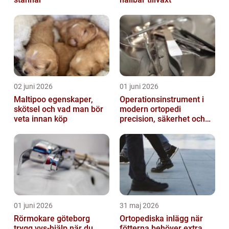
02 juni 2026
01 juni 2026
Maltipoo egenskaper,
Operationsinstrument i
skötsel och vad man bör
modern ortopedi
veta innan köp
precision, säkerhet och
långsiktig kvalitet
01 juni 2026
31 maj 2026
Rörmokare göteborg
Ortopediska inlägg när
trygg vvs-hjälp när du
fötterna behöver extra