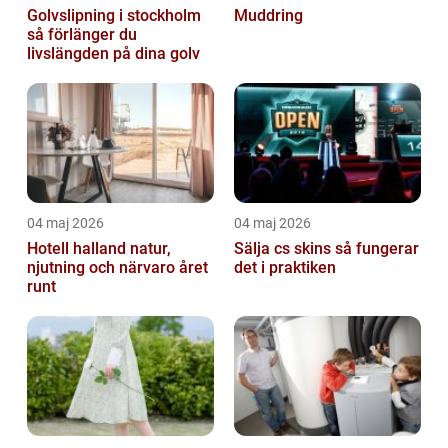
Golvslipning i stockholm
Muddring
så förlänger du
livslängden på dina golv
04 maj 2026
04 maj 2026
Hotell halland natur,
Sälja cs skins så fungerar
njutning och närvaro året
det i praktiken
runt