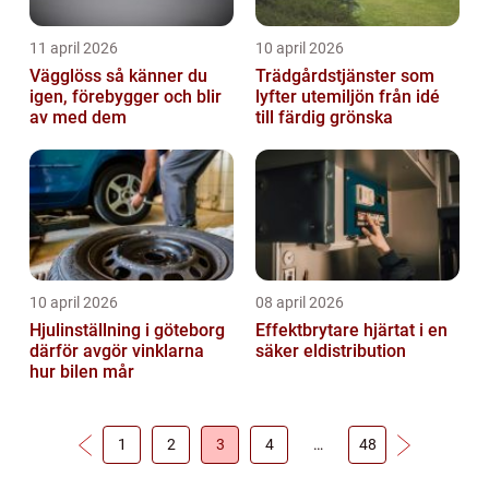
11 april 2026
10 april 2026
Vägglöss så känner du
Trädgårdstjänster som
igen, förebygger och blir
lyfter utemiljön från idé
av med dem
till färdig grönska
10 april 2026
08 april 2026
Hjulinställning i göteborg
Effektbrytare hjärtat i en
därför avgör vinklarna
säker eldistribution
hur bilen mår
1
2
3
4
…
48