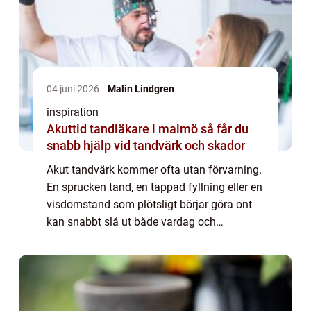
04 juni 2026
Malin Lindgren
inspiration
Akuttid tandläkare i malmö så får du
snabb hjälp vid tandvärk och skador
Akut tandvärk kommer ofta utan förvarning.
En sprucken tand, en tappad fyllning eller en
visdomstand som plötsligt börjar göra ont
kan snabbt slå ut både vardag och
nattsömn. Många undrar hur de snabbast
kan få akuttid tandläkare malmö, vad som
räkna...