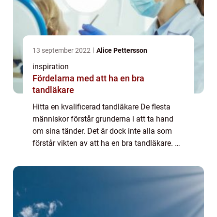
13 september 2022
Alice Pettersson
inspiration
Fördelarna med att ha en bra
tandläkare
Hitta en kvalificerad tandläkare De flesta
människor förstår grunderna i att ta hand
om sina tänder. Det är dock inte alla som
förstår vikten av att ha en bra tandläkare. Att
ha en bra tandläkare kan innebära
skillnaden mellan att ha friska tänder oc...