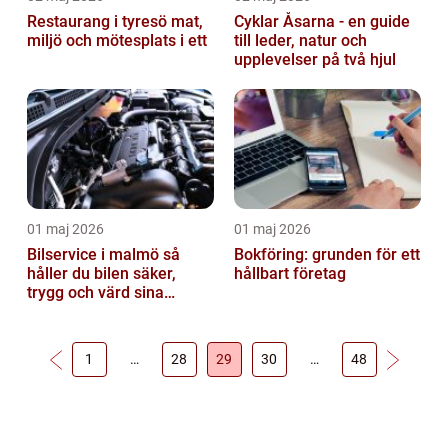
Restaurang i tyresö mat,
Cyklar Åsarna - en guide
miljö och mötesplats i ett
till leder, natur och
upplevelser på två hjul
01 maj 2026
01 maj 2026
Bilservice i malmö så
Bokföring: grunden för ett
håller du bilen säker,
hållbart företag
trygg och värd sina
pengar
1
…
28
29
30
…
48