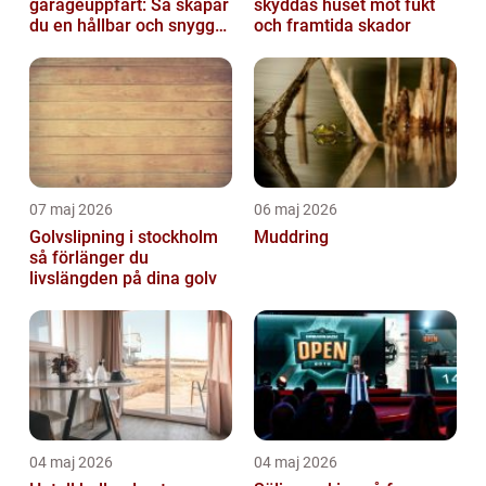
garageuppfart: Så skapar
skyddas huset mot fukt
du en hållbar och snygg
och framtida skador
infart
07 maj 2026
06 maj 2026
Golvslipning i stockholm
Muddring
så förlänger du
livslängden på dina golv
04 maj 2026
04 maj 2026