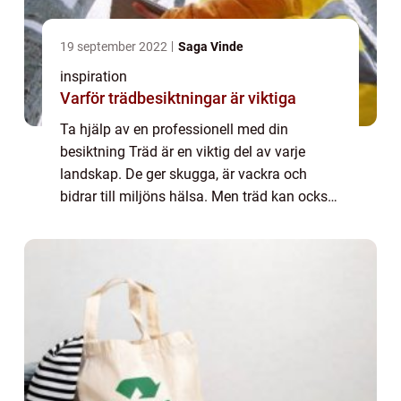
19 september 2022
Saga Vinde
inspiration
Varför trädbesiktningar är viktiga
Ta hjälp av en professionell med din
besiktning Träd är en viktig del av varje
landskap. De ger skugga, är vackra och
bidrar till miljöns hälsa. Men träd kan också
utgöra en risk för egendom och människor
om de inte underhålls väl. Därför är det
vikt...