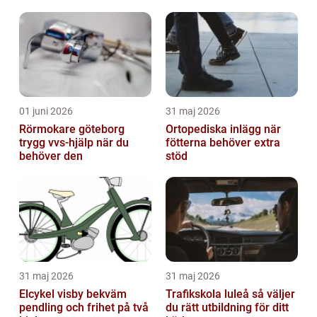
långsiktig kvalitet
01 juni 2026
31 maj 2026
Rörmokare göteborg
Ortopediska inlägg när
trygg vvs-hjälp när du
fötterna behöver extra
behöver den
stöd
31 maj 2026
31 maj 2026
Elcykel visby bekväm
Trafikskola luleå så väljer
pendling och frihet på två
du rätt utbildning för ditt