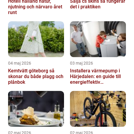
Hotell halland natur,
Sälja cs skins så fungerar
njutning och närvaro året
det i praktiken
runt
04 maj 2026
03 maj 2026
Kemtvätt göteborg så
Installera värmepump i
skonar du både plagg och
Härjedalen: en guide till
plånbok
energieffektiv
uppvärmning
02 maj 2026
02 maj 2026